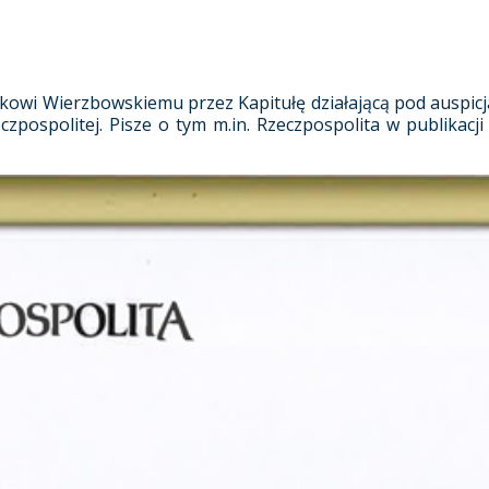
arkowi Wierzbowskiemu przez Kapitułę działającą pod auspi
czpospolitej. Pisze o tym m.in. Rzeczpospolita w publikac