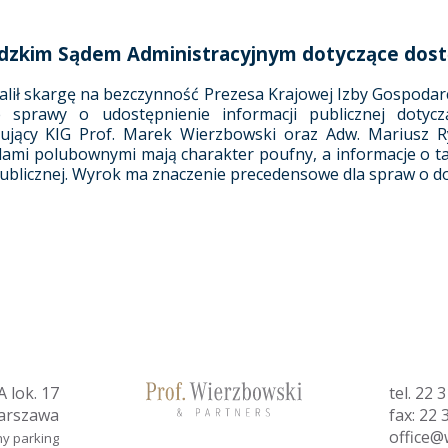
zkim Sądem Administracyjnym dotyczące dostęp
lił skargę na bezczynność Prezesa Krajowej Izby Gospodar
prawy o udostępnienie informacji publicznej dotycząc
ujący KIG Prof. Marek Wierzbowski oraz Adw. Mariusz Ry
ami polubownymi mają charakter poufny, a informacje o t
publicznej. Wyrok ma znaczenie precedensowe dla spraw o dos
 lok. 17
tel.
22 3
arszawa
fax: 22 
office@
ny parking