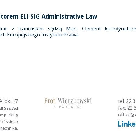
torem ELI SIG Administrative Law
lnie z francuskim sędzią Marc Clement koordynator
ach Europejskiego Instytutu Prawa.
 lok. 17
tel.
22 3
arszawa
fax: 22 
office@
ny parking
aryńskiego
litechnika.