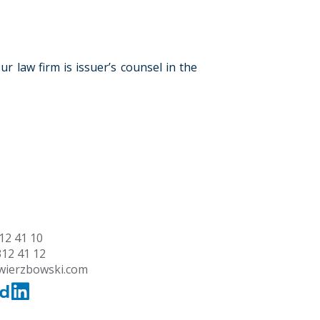
r law firm is issuer’s counsel in the
12 41 10
312 41 12
wierzbowski.com