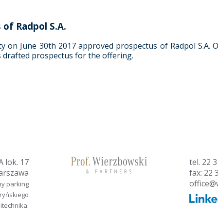
 of Radpol S.A.
ty on June 30th 2017 approved prospectus of Radpol S.A. Ou
s drafted prospectus for the offering.
 lok. 17
tel.
22 3
arszawa
fax: 22 
office@
ny parking
aryńskiego
litechnika.