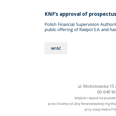
KNF’s approval of prospectus
Polish Financial Supervision Authori
public offering of Radpol S.A. and ha
wróć
ul. Mokotowska 15 A
00-640 W
Wejście i wjazd na prywat
przez bramę od ulicy Nowowiejskiej róg W
przy stacji metra Po