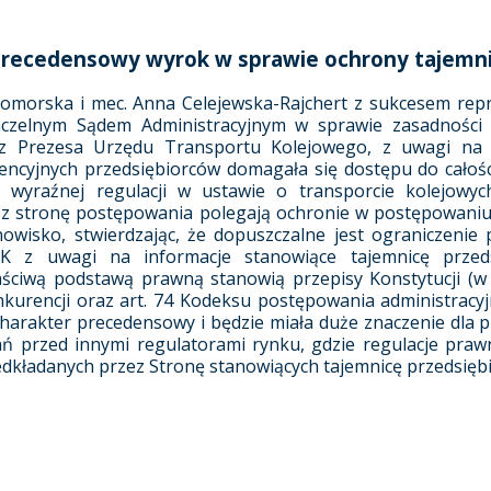
precedensowy wyrok w sprawie ochrony tajemni
 Pomorska i mec. Anna Celejewska-Rajchert z sukcesem re
czelnym Sądem Administracyjnym w sprawie zasadności
 Prezesa Urzędu Transportu Kolejowego, z uwagi na ta
ncyjnych przedsiębiorców domagała się dostępu do całości
 wyraźnej regulacji w ustawie o transporcie kolejowych
ez stronę postępowania polegają ochronie w postępowani
anowisko, stwierdzając, że dopuszczalne jest ograniczen
 z uwagi na informacje stanowiące tajemnicę przed
ściwą podstawą prawną stanowią przepisy Konstytucji (w sz
kurencji oraz art. 74 Kodeksu postępowania administracyj
harakter precedensowy i będzie miała duże znaczenie dla
 przed innymi regulatorami rynku, gdzie regulacje praw
zedkładanych przez Stronę stanowiących tajemnicę przedsięb